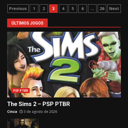
Paginação
Previous
1
2
3
4
5
6
…
26
Next
de
ÚLTIMOS JOGOS
posts
PSP PTBR
The Sims 2 – PSP PTBR
Cinza
3 de agosto de 2026