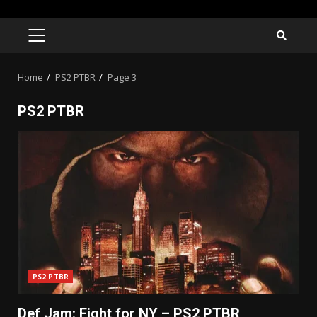
Skip
to
PRIMARY
MENU
content
Home
PS2 PTBR
Page 3
PS2 PTBR
PS2 PTBR
Def Jam: Fight for NY – PS2 PTBR